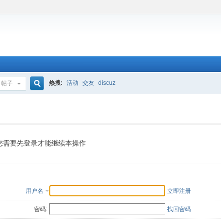
热搜:
活动
交友
discuz
帖子
搜
索
您需要先登录才能继续本操作
用户名
立即注册
密码:
找回密码