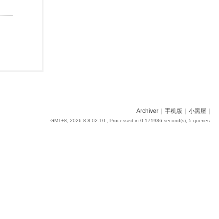
Archiver
|
手机版
|
小黑屋
|
GMT+8, 2026-8-8 02:10
, Processed in 0.171986 second(s), 5 queries .